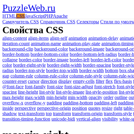
PuzzleWeb
.ru
HTML
CSS
JavaScript
PHP
Apache
Самоучитель CSS
Справочник CSS
Селекторы
Стили по умол
Свойства CSS
align-content
align-items
align-self
animation
animation-delay
animati
iteration-count
animation-name
animation-play-state
animation-timing
background-clip
background-color
background-image
background-or
border-bottom
border-bottom-color
border-bottom-left-radius
border-b
collapse
border-color
border-image
border-left
border-left-color
border
color
border-right-style
border-right-width
border-spacing
border-styl
radius
border-top-style
border-top-width
border-width
bottom
box-sh
gap
column-rule
column-rule-color
column-rule-style
column-rule-wi
counter-reset
cursor
direction
display
empty-cells
filter
flex
flex-basis
@font-face
font-family
font-size
font-size-adjust
font-stretch
font-styl
spacing
line-height
list-style
list-style-image
list-style-position
list-styl
max-height
max-width
min-height
min-width
opacity
order
outline
ou
overflow-x
overflow-y
padding
padding-bottom
padding-left
padding-
inside
perspective
perspective-origin
position
quotes
resize
right
table
shadow
text-transform
top
transform
transform-origin
transform-style
transition-timing-function
unicode-bidi
vertical-align
visibility
white-s