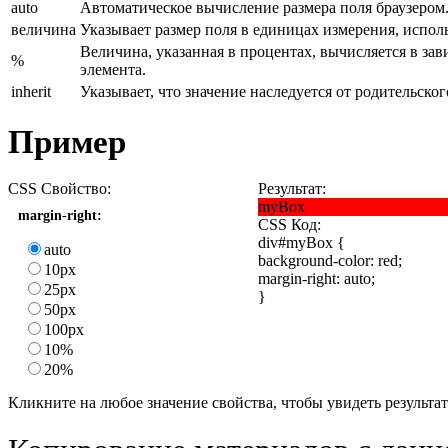
auto
Автоматическое вычисление размера поля браузером
величина
Указывает размер поля в единицах измерения, испол
Величина, указанная в процентах, вычисляется в за
%
элемента.
inherit
Указывает, что значение наследуется от родительског
Пример
CSS Свойство:
Результат:
myBox
margin-right:
CSS Код:
div#myBox {
auto
background-color: red;
10px
margin-right:
auto
;
25px
}
50px
100px
10%
20%
Кликните на любое значение свойства, чтобы увидеть результат