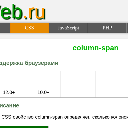
eb
.ru
CSS
JavaScript
PHP
column-span
ддержка браузерами
12.0+
10.0+
исание
CSS свойство column-span определяет, сколько колоно