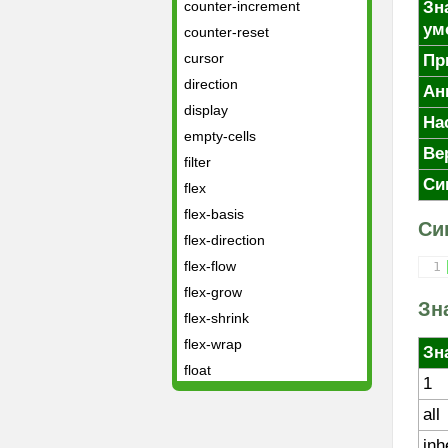
counter-increment
Зн
ум
counter-reset
cursor
Пр
direction
Ан
display
На
empty-cells
Ве
filter
Си
flex
flex-basis
Си
flex-direction
flex-flow
1
flex-grow
Зн
flex-shrink
flex-wrap
Зн
float
1
font
all
@font-face
inh