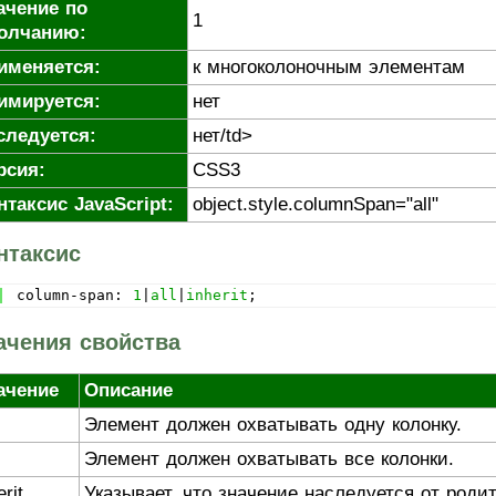
ачение по
1
олчанию:
именяется:
к многоколоночным элементам
имируется:
нет
следуется:
нет/td>
рсия:
CSS3
нтаксис JavaScript:
object.style.columnSpan="all"
нтаксис
column-span: 
1
|
all
|
inherit
;
ачения свойства
ачение
Описание
Элемент должен охватывать одну колонку.
Элемент должен охватывать все колонки.
erit
Указывает, что значение наследуется от роди