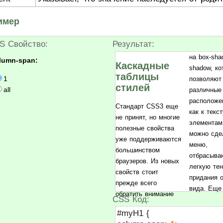
имер
S Свойство:
Результат:
на box-sha
сво
lumn-span:
Каскадные
shadow, ко
предназначе
таблицы
1
позволяют
работы с 
стилей
all
различные
column, он
расположе
делить т
Стандарт CSS3 еще
как к текст
колонки, 
не принят, но многие
элементам
ширину 
полезные свойства
можно сде
управл
уже поддерживаются
меню,
расстоянием между
большинством
отбрасыв
колонка
браузеров. Из новых
легкую тен
выбирать 
свойств стоит
придания 
ширину и 
прежде всего
вида. Еще
обратить внимание
CSS Код:
#myH1 {