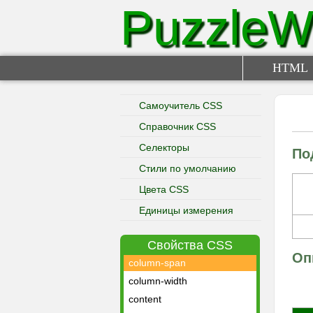
PuzzleW
bottom
box-shadow
box-sizing
caption-side
HTML
clear
clip
Самоучитель CSS
color
Справочник CSS
column-count
Селекторы
По
column-gap
Стили по умолчанию
column-rule
Цвета CSS
column-rule-color
column-rule-style
Единицы измерения
column-rule-width
Свойства CSS
columns
Оп
column-span
column-width
content