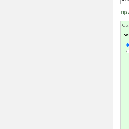
font-family
font-size
Пр
font-size-adjust
font-stretch
CS
font-style
co
font-variant
font-weight
height
justify-content
@keyframes
left
letter-spacing
line-height
list-style
list-style-image
list-style-position
list-style-type
margin