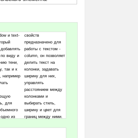
dow и text-
йств
торый
но для
 добавлять
текстом -
 по виду и
 позволяет
нию тени,
екст на
у, так и к
задавать
, например
для них,
лать
ять
ающую
ми и
ь, для
стиль,
объемного
цвет для
 одно из
границ между ними.