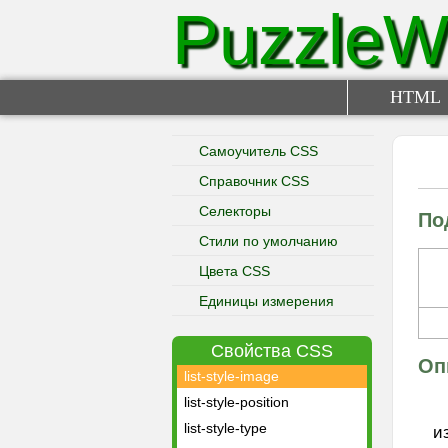
PuzzleW
font-family
font-size
font-size-adjust
font-stretch
HTML
font-style
font-variant
Самоучитель CSS
font-weight
Справочник CSS
height
Селекторы
По
justify-content
Стили по умолчанию
@keyframes
Цвета CSS
left
letter-spacing
Единицы измерения
line-height
Свойства CSS
list-style
Оп
list-style-image
list-style-position
list-style-type
и