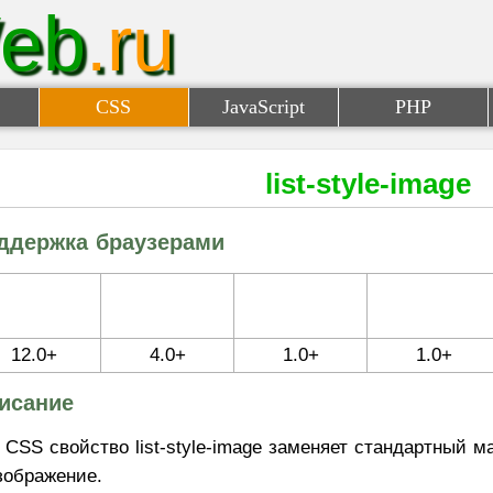
eb
.ru
CSS
JavaScript
PHP
list-style-image
ддержка браузерами
12.0+
4.0+
1.0+
1.0+
исание
CSS свойство list-style-image заменяет стандартный м
зображение.