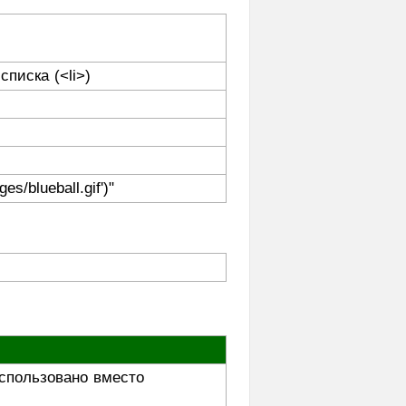
списка (<li>)
es/blueball.gif')"
использовано вместо