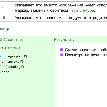
Указывает, что вместо изображения будет испо
ne
маркер, заданный свойтвом
list-style-type
.
erit
Указывает, что значение наследуется от родите
имер
S Свойство:
Результат:
st-style-image:
Смени значение свойст
Посмотри на результ
url('sqpurple.gif')
url('smiley.gif')
url('donald.gif')
none