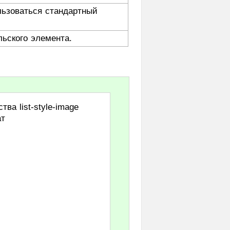
льзоваться стандартный
льского элемента.
ва list-style-image
ат