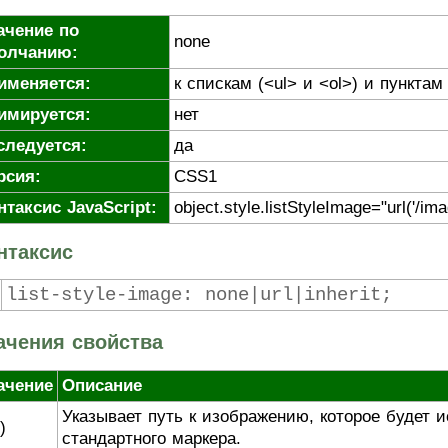
ачение по
none
олчанию:
именяется:
к спискам (<ul> и <ol>) и пунктам 
имируется:
нет
следуется:
да
рсия:
CSS1
нтаксис JavaScript:
object.style.listStyleImage="url('/imag
нтаксис
list-style-image
:
none
|
url
|
inherit
;
ачения свойства
ачение
Описание
Указывает путь к изображению, которое будет 
)
стандартного маркера.