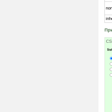
overflow-x
overflow-y
no
padding
inh
padding-bottom
padding-left
Пр
padding-right
padding-top
CS
page-break-after
li
page-break-before
page-break-inside
perspective
perspective-origin
position
quotes
resize
right
table-layout
text-align