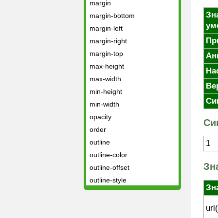
margin
Зн
margin-bottom
ум
margin-left
Пр
margin-right
margin-top
Ан
max-height
На
max-width
Ве
min-height
Си
min-width
opacity
Си
order
outline
1
outline-color
Зн
outline-offset
outline-style
Зн
outline-width
overflow
url(