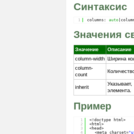
@font-face
Синтаксис
font-family
font-size
1
columns: 
auto
|colum
font-size-adjust
Значения с
font-stretch
font-style
font-variant
Значение
Описание
font-weight
column-width
Ширина ко
height
column-
justify-content
Количество
count
@keyframes
Указывает,
left
inherit
элемента.
letter-spacing
line-height
Пример
list-style
list-style-image
1
<!doctype html>
2
<html>
list-style-position
3
<head>
4
<meta charset=
"u
list-style-type