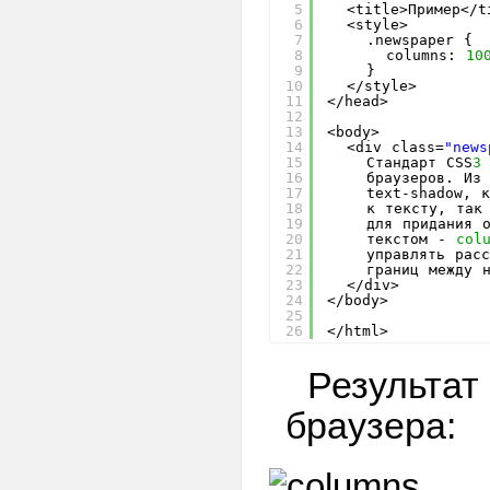
5
<title>Пример</t
margin
6
<style>
7
.newspaper {
margin-bottom
8
columns: 
10
9
}
margin-left
10
</style>
11
</head>
margin-right
12
13
<body>
margin-top
14
<div class=
"news
15
Стандарт CSS
3
max-height
16
браузеров. Из
17
text-shadow, 
max-width
18
к тексту, так
min-height
19
для придания 
20
текстом - 
col
min-width
21
управлять рас
22
границ между 
opacity
23
</div>
24
</body>
order
25
26
</html>
outline
outline-color
Результат
outline-offset
браузера:
outline-style
outline-width
overflow