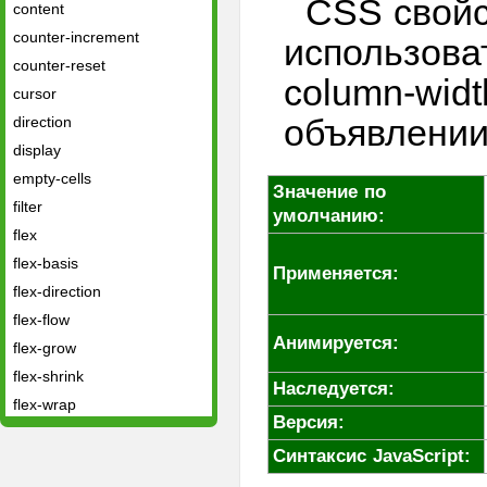
CSS свойс
content
counter-increment
использова
counter-reset
column-widt
cursor
объявлении
direction
display
empty-cells
Значение по
filter
умолчанию:
flex
flex-basis
Применяется:
flex-direction
flex-flow
Анимируется:
flex-grow
flex-shrink
Наследуется:
flex-wrap
Версия:
float
Синтаксис JavaScript:
font