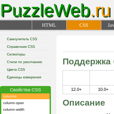
PuzzleWeb
.ru
border-width
bottom
box-shadow
box-sizing
HTML
CSS
Jav
caption-side
clear
Самоучитель CSS
clip
Справочник CSS
color
Селекторы
column-count
Поддержка 
Стили по умолчанию
column-gap
Цвета CSS
column-rule
column-rule-color
Единицы измерения
column-rule-style
12.0+
10.0+
Свойства CSS
column-rule-width
columns
Описание
column-span
column-width