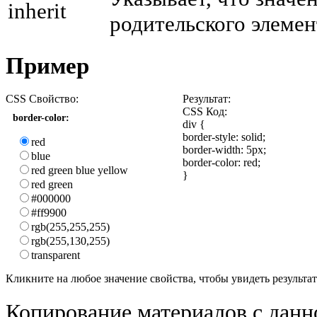
inherit
родительского элемен
Пример
CSS Свойство:
Результат:
CSS Код:
border-color:
div {
border-style: solid;
red
border-width: 5px;
blue
border-color:
red
;
red green blue yellow
}
red green
#000000
#ff9900
rgb(255,255,255)
rgb(255,130,255)
transparent
Кликните на любое значение свойства, чтобы увидеть результат
Копирование материалов с данн