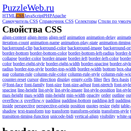
PuzzleWeb
.ru
HTML
CSS
JavaScript
PHP
Apache
Самоучитель CSS
Справочник CSS
Селекторы
Стили по умол
Свойства CSS
align-content
align-items
align-self
animation
animation-delay
animati
iteration-count
animation-name
animation-play-state
animation-timing
background-clip
background-color
background-image
background-or
border-bottom
border-bottom-color
border-bottom-left-radius
border-b
collapse
border-color
border-image
border-left
border-left-color
border
color
border-right-style
border-right-width
border-spacing
border-styl
radius
border-top-style
border-top-width
border-width
bottom
box-sh
gap
column-rule
column-rule-color
column-rule-style
column-rule-wi
counter-reset
cursor
direction
display
empty-cells
filter
flex
flex-basis
@font-face
font-family
font-size
font-size-adjust
font-stretch
font-styl
spacing
line-height
list-style
list-style-image
list-style-position
list-styl
max-height
max-width
min-height
min-width
opacity
order
outline
ou
overflow-x
overflow-y
padding
padding-bottom
padding-left
padding-
inside
perspective
perspective-origin
position
quotes
resize
right
table
shadow
text-transform
top
transform
transform-origin
transform-style
transition-timing-function
unicode-bidi
vertical-align
visibility
white-s