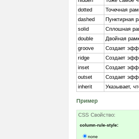
hidden
Тоже самое ч
background-repeat
dotted
Точечная рам
background-size
dashed
Пунктирная р
border
border-bottom
solid
Сплошная ра
border-bottom-color
double
Двойная рамк
border-bottom-left-radius
groove
Создает эфф
border-bottom-right-radius
ridge
Создает эфф
border-bottom-style
inset
Создает эфф
border-bottom-width
border-collapse
outset
Создает эфф
border-color
inherit
Указывает, ч
border-image
Пример
border-left
border-left-color
CSS Свойство:
border-left-style
border-left-width
column-rule-style:
border-radius
none