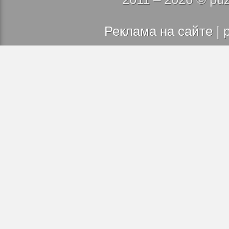
empty-cells
filter
Реклама на сайте
|
flex
flex-basis
flex-direction
flex-flow
flex-grow
flex-shrink
flex-wrap
float
font
@font-face
font-family
font-size
font-size-adjust
font-stretch
font-style