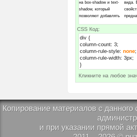
clear
на box-shadow и text-
вида. Еще одно из
ширину и цвет для
clip
shadow, который
свойств
позволяют добавлять
предназначено для
color
column-count
CSS Код:
column-gap
div {
column-rule
column-count: 3;
column-rule-color
column-rule-style:
none
;
column-rule-style
column-rule-width: 3px;
column-rule-width
}
columns
Кликните на любое зна
column-span
column-width
content
counter-increment
Копирование материалов с данного 
counter-reset
администр
cursor
и при указании прямой ак
direction
2011 – 2026 © puz
display