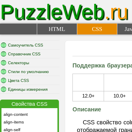
PuzzleWeb
.ru
HTML
CSS
Jav
Самоучитель CSS
Справочник CSS
Селекторы
Поддержка браузер
Стили по умолчанию
Цвета CSS
Единицы измерения
12.0+
10.0+
Свойства CSS
Описание
align-content
CSS свойство col
align-items
отображаемой гран
align-self