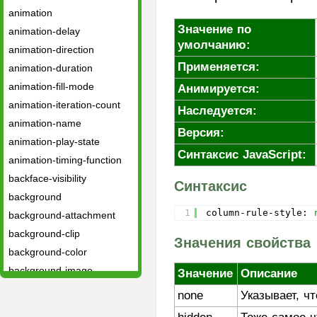
animation
Значение по
animation-delay
умолчанию:
animation-direction
Применяется:
animation-duration
animation-fill-mode
Анимируется:
animation-iteration-count
Наследуется:
animation-name
Версия:
animation-play-state
Синтаксис JavaScript:
animation-timing-function
backface-visibility
Синтаксис
background
1
column-rule-style: 
background-attachment
background-clip
Значения свойства
background-color
background-image
Значение
Описание
background-origin
none
Указывает, чт
background-position