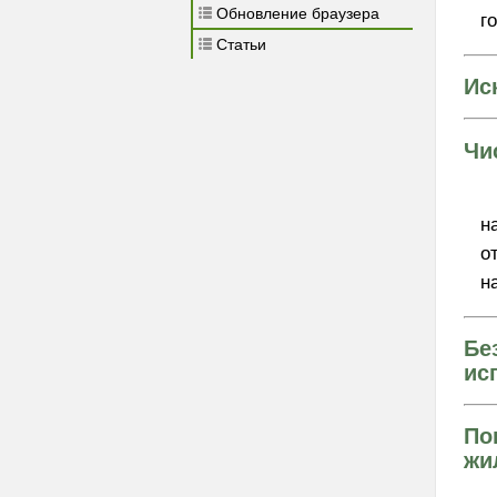
Обновление браузера
г
Статьи
Ис
Чи
н
о
н
Бе
ис
По
жи