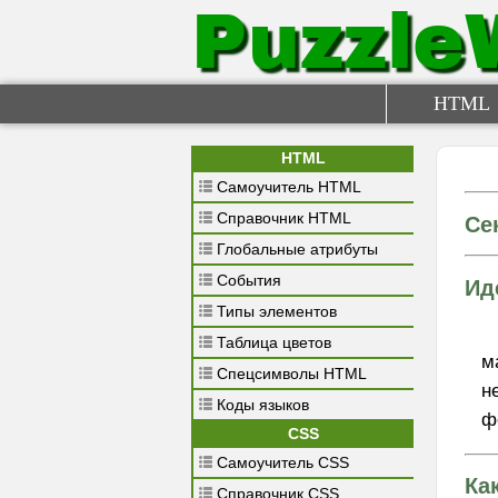
Puzzle
HTML
HTML
Самоучитель HTML
Справочник HTML
Се
Глобальные атрибуты
События
Ид
Типы элементов
Таблица цветов
м
Спецсимволы HTML
н
Коды языков
ф
CSS
Самоучитель CSS
Ка
Справочник CSS