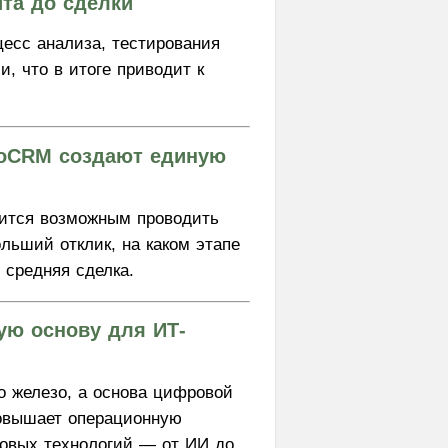
йта до сделки
есс анализа, тестирования
, что в итоге приводит к
moCRM создают единую
вится возможным проводить
льший отклик, на каком этапе
 средняя сделка.
ую основу для ИТ-
о железо, а основа цифровой
повышает операционную
новых технологий — от ИИ до