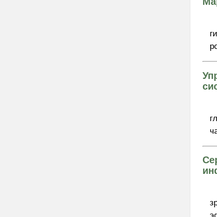
Ма
г
р
Уп
си
г
ч
Се
ин
з
э