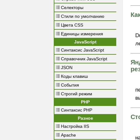
Селекторы
Ка
Стили по умолчанию
Цвета CSS
Единицы измерения
D
JavaScript
л
Синтаксис JavaScript
Справочник JavaScript
Ян
JSON
ре
Коды клавиш
События
п
Строгий режим
в
PHP
Синтаксис PHP
Ст
Разное
Настройка IIS
Apache
н