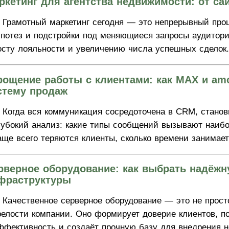
ркетинг для агентства недвижимости: от са
Грамотный маркетинг сегодня — это непрерывный проц
ипотез и подстройки под меняющиеся запросы аудитории
осту лояльности и увеличению числа успешных сделок.
рощение работы с клиентами: как MAX и a
стему продаж
Когда вся коммуникация сосредоточена в CRM, стано
лубокий анализ: какие типы сообщений вызывают наибо
аще всего теряются клиенты, сколько времени занимает
рверное оборудование: как выбрать надёжн
фраструктуры
Качественное серверное оборудование — это не прост
релости компании. Оно формирует доверие клиентов, 
ффективность и создаёт прочную базу для внедрения 