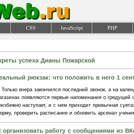
Web
.ru
CSS
JavaScript
PHP
креты успеха Дианы Пожарской
еальный рюкзак: что положить в него 1 сен
Только вчера закончился последний звонок, а на кален
агазинах появляются первые напоминания о грядущей о
еизбежно наступает, и с ним приходит привычная суета
орму, проверить расписание и обновить арсенал ученик
к организовать работу с сообщениями из ВК