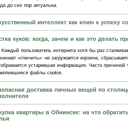
ода до сих пор актуальна.
кусственный интеллект как ключ к успеху с
стка куков: когда, зачем и как это делать п
Каждый пользователь интернета хотя бы раз сталкивае
ачинает «глючить»: не загружается корзина, сбрасывае
тображается устаревшая информация. Часто причиной т
акопившиеся файлы cookie.
зопасная доставка личных вещей по столиц
полнителя
купка квартиры в Обнинске: на что обратит
лья