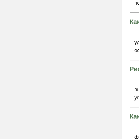
п
Ка
у
о
Ри
в
у
Ка
ф