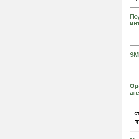
По
ин
SM
Op
аг
с
п