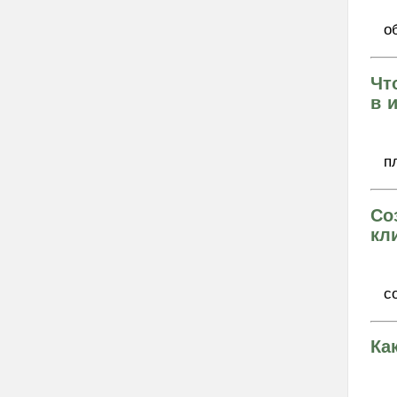
о
Чт
в 
п
Со
кл
с
Ка