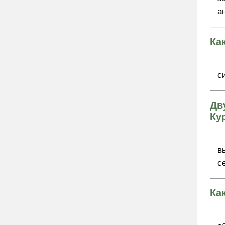
а
Ка
с
Дв
Ку
в
с
Ка