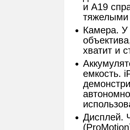
и A19 спр
тяжелыми 
Камера. У
объектива,
хватит и 
Аккумулят
емкость. i
демонстр
автономно
использов
Дисплей. 
(ProMotion