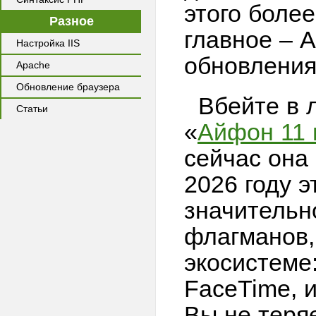
этого более
Разное
главное – A
Настройка IIS
обновления
Apache
Обновление браузера
Вбейте в 
Статьи
«
Айфон 11 
сейчас она
2026 году э
значительн
флагманов, 
экосистеме:
FaceTime, и
Вы не теряе