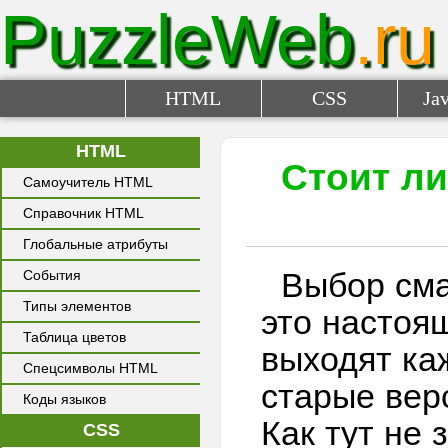
PuzzleWeb
.ru
HTML
CSS
Jav
HTML
Стоит ли
Самоучитель HTML
Справочник HTML
Глобальные атрибуты
Выбор сма
События
Типы элементов
это настоя
Таблица цветов
выходят ка
Спецсимволы HTML
старые вер
Коды языков
Как тут не 
CSS