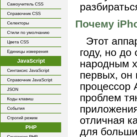
разбираться
Самоучитель CSS
Справочник CSS
Почему iPho
Селекторы
Стили по умолчанию
Этот аппа
Цвета CSS
году, но до
Единицы измерения
JavaScript
народным х
Синтаксис JavaScript
первых, он
Справочник JavaScript
процессор A
JSON
проблем тя
Коды клавиш
приложения 
События
отличная к
Строгий режим
PHP
для больши
Синтаксис PHP