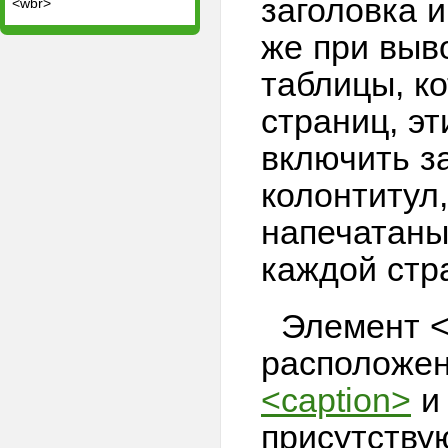
заголовка и
<wbr>
же при выв
таблицы, к
страниц, э
включить з
колонтитул,
напечатаны
каждой стр
Элемент <
расположен
<caption>
присутствую