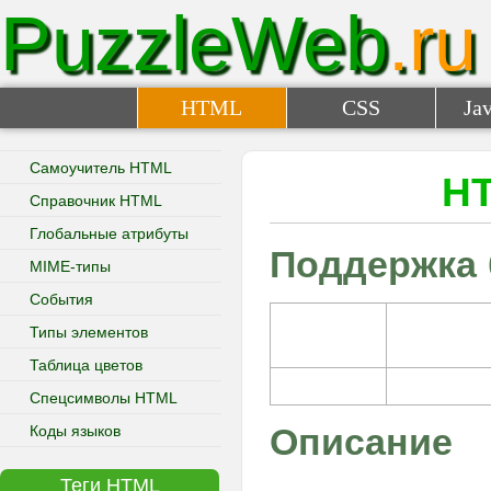
PuzzleWeb
.ru
<pre>
<progress>
<q>
<rp>
HTML
CSS
Jav
<rt>
<ruby>
Самоучитель HTML
HT
<s>
Справочник HTML
<samp>
Глобальные атрибуты
<script>
Поддержка 
MIME-типы
<section>
События
<select>
<small>
Типы элементов
<source>
Таблица цветов
<span>
Спецсимволы HTML
<strong>
Описание
Коды языков
<style>
<sub>
Теги HTML