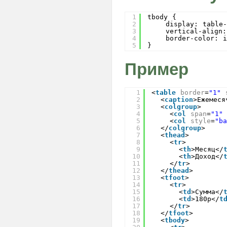
1
tbody {
2
display: table-
3
vertical-align:
4
border-color: i
5
} 
Пример
1
<
table
border
=
"1"
2
<
caption
>Ежемеся
3
<
colgroup
>
4
<
col
span
=
"1"
5
<
col
style
=
"b
6
</
colgroup
>
7
<
thead
>
8
<
tr
>
9
<
th
>Месяц</
10
<
th
>Доход</
11
</
tr
>
12
</
thead
>
13
<
tfoot
>
14
<
tr
>
15
<
td
>Сумма</
16
<
td
>180р</
t
17
</
tr
>
18
</
tfoot
>
19
<
tbody
>