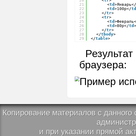
20
<
tr
>
21
<
td
>Январь<
22
<
td
>100р</
t
23
</
tr
>
24
<
tr
>
25
<
td
>Февраль
26
<
td
>80р</
td
27
</
tr
>
28
</
tbody
>
29
</
table
> 
Результат
браузера:
Копирование материалов с данного 
администр
и при указании прямой ак