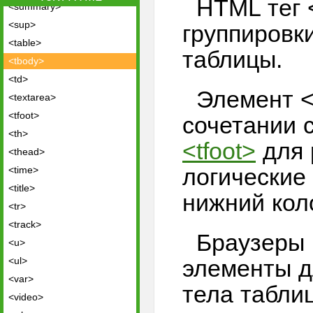
HTML тег 
<summary>
<sup>
группировк
<table>
таблицы.
<tbody>
<td>
Элемент <
<textarea>
<tfoot>
сочетании 
<th>
<tfoot>
для 
<thead>
логические 
<time>
<title>
нижний кол
<tr>
<track>
Браузеры 
<u>
<ul>
элементы д
<var>
тела табли
<video>