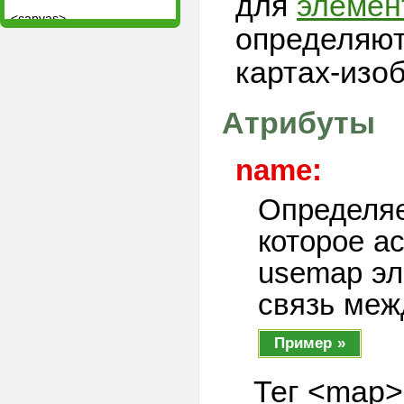
для
элемен
<canvas>
определяют
<caption>
картах-изо
<cite>
<code>
<col>
Атрибуты
<colgroup>
<datalist>
name:
<dd>
Определяе
<del>
<details>
которое а
<dfn>
usemap эл
<div>
связь меж
<dl>
<dt>
Пример »
<em>
<embed>
Тег <map>
<fieldset>