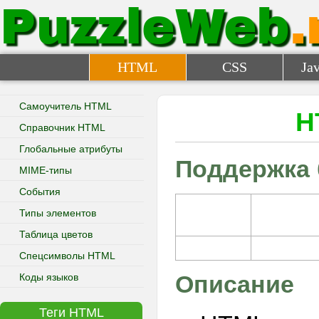
PuzzleWeb
.
HTML
CSS
Jav
Самоучитель HTML
H
Справочник HTML
Глобальные атрибуты
Поддержка 
MIME-типы
События
Типы элементов
Таблица цветов
Спецсимволы HTML
Описание
Коды языков
Теги HTML