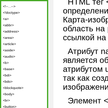
HTML тег 
<!--...-->
определени
<!doctype>
Карта-изоб
<a>
<abbr>
область на
<address>
ссылкой на
<area>
<article>
Атрибут n
<aside>
<audio>
является о
<b>
атрибутом
<base>
<bdi>
так как соз
<bdo>
изображени
<blockquote>
<body>
Элемент <
<br>
<button>