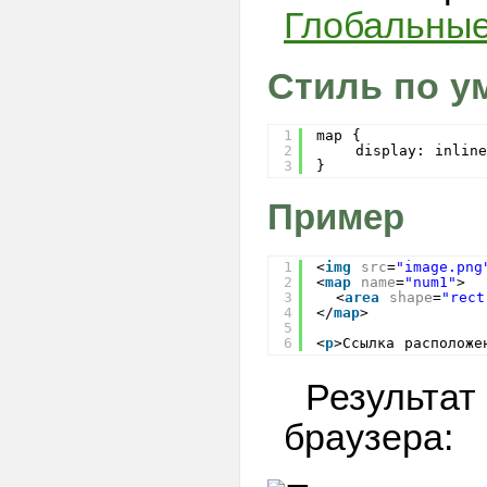
Глобальные
<figcaption>
<figure>
<footer>
Стиль по у
<form>
<h1> — <h6>
1
map {
2
display: inline
<head>
3
} 
<header>
Пример
<hr>
<html>
1
<
img
src
=
"image.png
<i>
2
<
map
name
=
"num1"
>
3
<
area
shape
=
"rect
<iframe>
4
</
map
>
<img>
5
6
<
p
>Ссылка расположе
<input>
<ins>
Результат
<kbd>
браузера:
<label>
<legend>