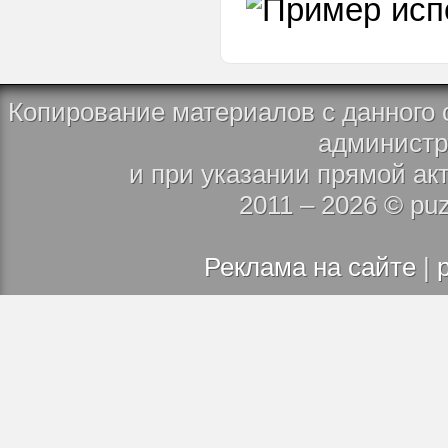
<li>
<link>
<main>
<map>
Копирование материалов с данного 
<mark>
администр
<menu>
<meta>
и при указании прямой ак
<meter>
2011 – 2026 © puz
<nav>
<noscript>
Реклама на сайте
|
<object>
<ol>
<optgroup>
<option>
<output>
<p>
<pre>