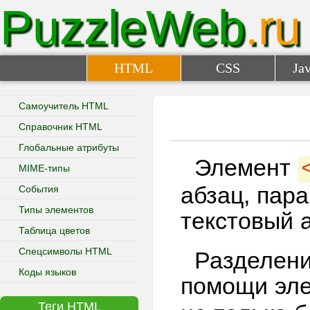
<kbd>
PuzzleWeb
.ru
<label>
<legend>
<li>
HTML
CSS
Jav
<link>
<main>
Самоучитель HTML
<map>
<mark>
Справочник HTML
<menu>
Глобальные атрибуты
Элемент
<meta>
MIME-типы
<meter>
абзац, пар
События
<nav>
Типы элементов
текстовый 
<noscript>
Таблица цветов
<object>
Спецсимволы HTML
<ol>
Разделени
<optgroup>
Коды языков
помощи эл
<option>
Теги HTML
<output>