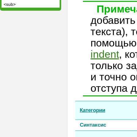
<sub>
Примеч
<summary>
добавить
<sup>
<table>
текста), 
<tbody>
помощью
<td>
indent
, к
<textarea>
<tfoot>
только за
<th>
и точно 
<thead>
<time>
отступа д
<title>
<tr>
<track>
Категории
<u>
<ul>
Синтаксис
<var>