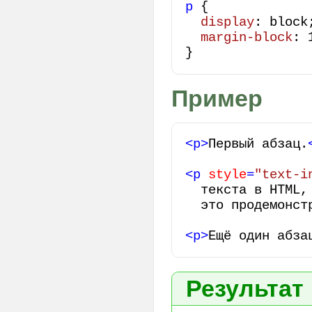
p
 {

display
: block;
margin-block
: 
}
Пример
<
p
>
Первый абзац.
<
p
style
=
"text-i
  текста в HTML,
  это продемонст
<
p
>
Ещё один абза
Результат