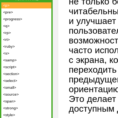
не только 
<p>
читабельны
<pre>
и улучшает
<progress>
<q>
пользовате
<rp>
возможност
<rt>
<ruby>
часто испо
<s>
с экрана, 
<samp>
переходить
<script>
<section>
предыдущем
<select>
ориентацию
<small>
<source>
Это делает
<span>
доступным 
<strong>
<style>