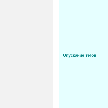
<video>
<wbr>
Опускание тегов