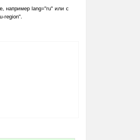
, например lang="ru" или с
-region".