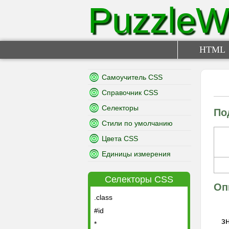
PuzzleW
HTML
Самоучитель CSS
Справочник CSS
Селекторы
По
Стили по умолчанию
Цвета CSS
Единицы измерения
Селекторы CSS
Оп
.class
#id
з
*