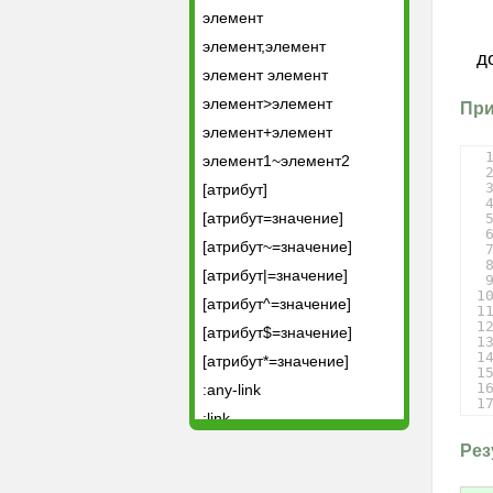
элемент
элемент,элемент
д
элемент элемент
элемент>элемент
При
элемент+элемент
элемент1~элемент2
[атрибут]
[атрибут=значение]
[атрибут~=значение]
[атрибут|=значение]
1
[атрибут^=значение]
1
1
[атрибут$=значение]
1
1
[атрибут*=значение]
1
1
:any-link
1
:link
:visited
Рез
:active