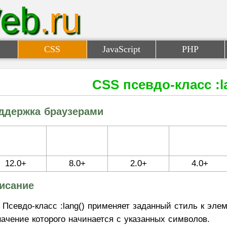
eb
.ru
CSS
JavaScript
PHP
CSS псевдо-класс :l
ддержка браузерами
12.0+
8.0+
2.0+
4.0+
исание
Псевдо-класс :lang() применяет заданный стиль к элем
начение которого начинается с указанных символов.