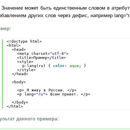
Значение может быть единственным словом в атрибуте
обавлением других слов через дефис, например lang="ru
мер:
1
<!doctype html>
2
<html>
3
<head>
4
<meta charset=
"utf-8"
>
5
<title>Пример</title>
6
<style>
7
p
:
lang(ru) { 
color
: 
aqua
; }
8
</style>
9
</head>
0
1
<body>
2
3
<p> Я живу в России. </p>
4
<p lang=
"ru"
> Всем привет. </p>
5
6
</body>
7
</html>
ультат данного примера: