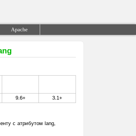
Apache
ang
9.6+
3.1+
енту с атрибутом lang,